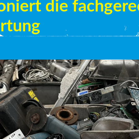
oniert die fachger
rtung