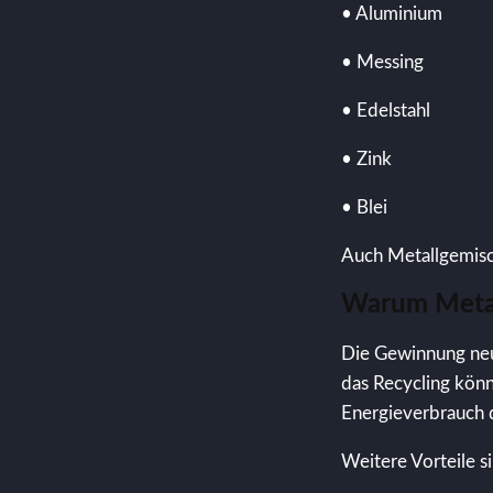
• Aluminium
• Messing
• Edelstahl
• Zink
• Blei
Auch Metallgemisc
Warum Metall
Die Gewinnung neu
das Recycling kön
Energieverbrauch d
Weitere Vorteile s