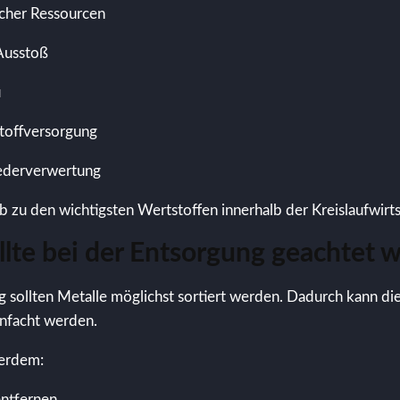
icher Ressourcen
Ausstoß
u
stoffversorgung
ederverwertung
lb zu den wichtigsten Wertstoffen innerhalb der Kreislaufwirts
llte bei der Entsorgung geachtet 
g sollten Metalle möglichst sortiert werden. Dadurch kann di
infacht werden.
ßerdem:
entfernen