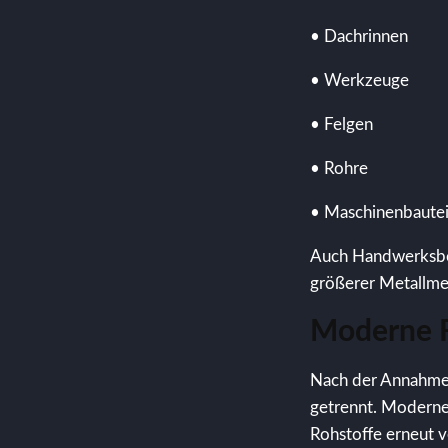
• Dachrinnen
• Werkzeuge
• Felgen
• Rohre
• Maschinenbautei
Auch Handwerksbet
größerer Metallm
Moderne R
Nach der Annahme w
getrennt. Moderne
Rohstoffe erneut 