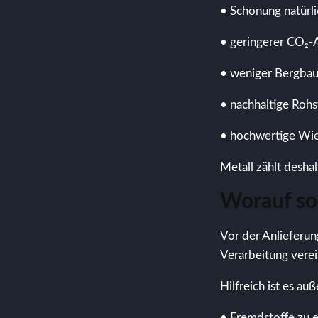
• Schonung natürl
• geringerer CO₂-
• weniger Bergba
• nachhaltige Roh
• hochwertige Wi
Metall zählt desha
Worauf so
Vor der Anlieferun
Verarbeitung vere
Hilfreich ist es au
• Fremdstoffe zu 