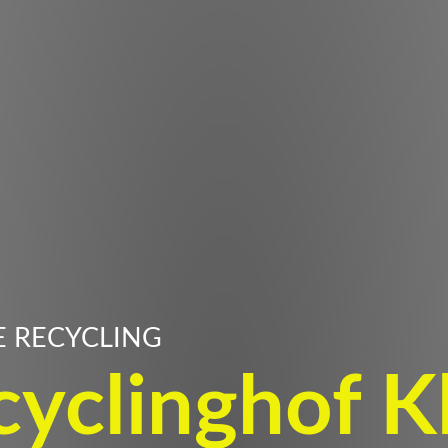
E RECYCLING
cyclinghof K