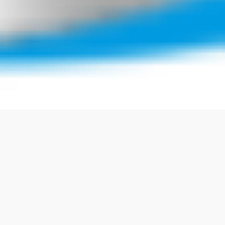
Umweltfreundliche Entsorgung in
Kevelaer
Unser Wertstoffhof bietet Ihnen für